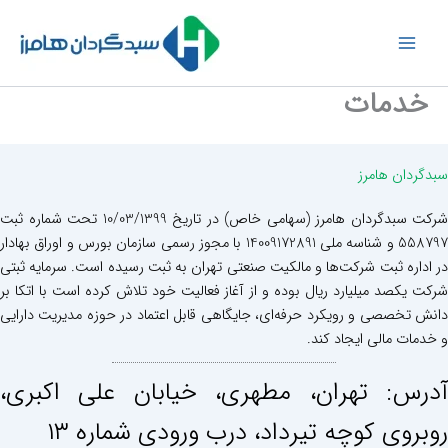
رش
ه
حتوا
خدمات
سبدگردان هامرز
شرکت سبدگردان هامرز (سهامی خاص) در تاریخ 10/03/1399 تحت شماره ثبت
558797 و شناسه ملی 14009172891 با مجوز رسمی سازمان بورس و اوراق بهادار
در اداره ثبت شرکت‌ها و مالکیت صنعتی تهران به ثبت رسیده است. سرمایه ثبتی
شرکت یکصد میلیارد ریال بوده و از آغاز فعالیت خود تلاش کرده است با اتکا بر
دانش تخصصی و رویکرد حرفه‌ای، جایگاهی قابل اعتماد در حوزه مدیریت دارایی
و خدمات مالی ایجاد کند.
آدرس: تهران، مطهری، خيابان علی اكبری،
روبروی كوچه تيرداد، درب ورودی شماره ١٣