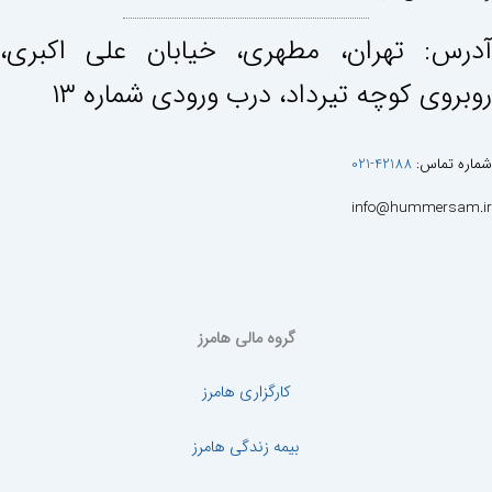
آدرس: تهران، مطهری، خيابان علی اكبری،
روبروی كوچه تيرداد، درب ورودی شماره ١٣
شماره تماس:
42188-021
info@hummersam.ir
گروه مالی هامرز
کارگزاری هامرز
بیمه زندگی هامرز