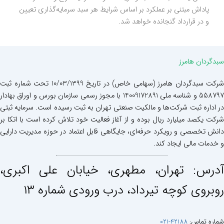
پاداش مبتنی بر عملکرد بر اساس شرایط هر سبد سرمایه‌گذاری تعیین
و در قرارداد گنجانده خواهد شد.
سبدگردان هامرز
شرکت سبدگردان هامرز (سهامی خاص) در تاریخ 10/03/1399 تحت شماره ثبت
558797 و شناسه ملی 14009172891 با مجوز رسمی سازمان بورس و اوراق بهادار
در اداره ثبت شرکت‌ها و مالکیت صنعتی تهران به ثبت رسیده است. سرمایه ثبتی
شرکت یکصد میلیارد ریال بوده و از آغاز فعالیت خود تلاش کرده است با اتکا بر
دانش تخصصی و رویکرد حرفه‌ای، جایگاهی قابل اعتماد در حوزه مدیریت دارایی
و خدمات مالی ایجاد کند.
آدرس: تهران، مطهری، خيابان علی اكبری،
روبروی كوچه تيرداد، درب ورودی شماره ١٣
شماره تماس:
42188-021