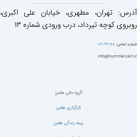
آدرس: تهران، مطهری، خيابان علی اكبری،
روبروی كوچه تيرداد، درب ورودی شماره ١٣
شماره تماس:
42188-021
info@hummersam.ir
گروه مالی هامرز
کارگزاری هامرز
بیمه زندگی هامرز