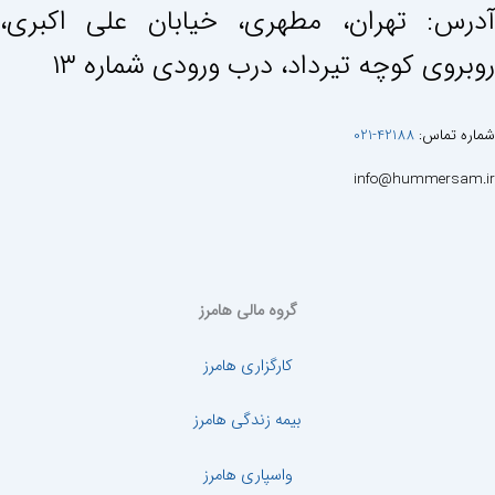
آدرس: تهران، مطهری، خيابان علی اكبری،
روبروی كوچه تيرداد، درب ورودی شماره ١٣
شماره تماس:
42188-021
info@hummersam.ir
گروه مالی هامرز
کارگزاری هامرز
بیمه زندگی هامرز
واسپاری هامرز