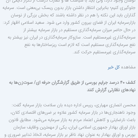
نوسان وجود دارد، ولی باید با سیاست ها و نظارت درست از تکرار دایمی آن
جلوگیری کنیم؛ بنابراین انتظارِ داشتنِ بازار بدون ریسک بی‌معنی است. سرمایه
گذاران باید این نکته را هم در نظر داشته باشند که بخش بزرگی از نوسان
بازارسرمایه ایران از فضای بیرون کشور وارد می شود. سعید اسلامی اظهار کرد:
‏در حال حاضر میزان سرمایه‌گذاری‌ مستقیم در بازار سرمایه بیشتر از
سرمایه‌گذاری غیرمستقیم است. ‏سازوکار سرمایه‌گذاری در ایران نیز بیشتر به
نفع سرمایه‌گذاری مستقیم است که لازم است ریزساختارها به نفع
‏سرمایه‌گذاری غیرمستقیم حرکت کند. ‏
مشاهده
کل خبر
کشف
۴۰
درصد جرایم بورسی از طریق گزارشگران حرفه ای/ سوت‌زن‌ها به
نهادهای نظارتی گزارش کنند
محسن انصاری مهیاری، رییس اداره دیده بان سلامت بازار سرمایه گفت:
وجود ناهنجاری‌ها در بازار سرمایه کشور علاوه بر ضررهای اقتصادی کلان،
باعث نارضایتی و کاهش اعتماد مردم به بازار سرمایه می‌شود. مطابق قانون
بازار اوراق بهادار جمهوری اسلامی ایران، یکی از مهمترین وظایف سازمان
بورس و اوراق بهادار به عنوان نهاد ناظر بر بازار سرمایه، اتخاذ تدابیر ضروری و