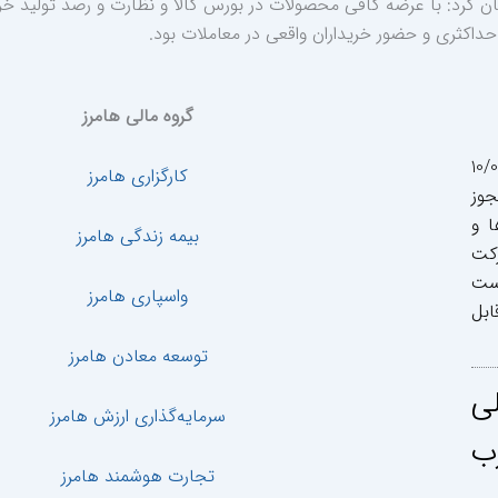
ن کرد: با عرضه کافی محصولات در بورس کالا و نظارت و رصد تولید خری
اکثری و حضور خریداران واقعی در معاملات بود.
گروه مالی هامرز
ر تاریخ 10/03/1399
کارگزاری هامرز
لی 14009172891 با مجوز
ا و
بیمه زندگی هامرز
رکت
است
واسپاری هامرز
ابل
توسعه معادن هامرز
ی
سرمایه‌گذاری ارزش هامرز
ب
تجارت هوشمند هامرز