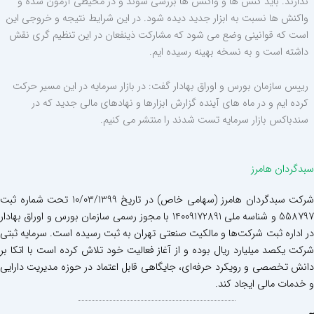
ندارند. باید کنش ها و واکنش ها بررسی شوند و در محیطی آزمون شده و
واکنش ها نسبت به ابزار جدید دیده شود. در این شرایط نتیجه و خروجی این
است که قوانینی وضع می شود که مشارکت ذینفعان در این تنظیم گری نقش
داشته است و به نسخه بهینه رسیده ایم.
رییس سازمان بورس و اوراق بهادار گفت: در بازار سرمایه در این مسیر حرکت
کرده ایم و در ماه های آینده گزارش ابزارها و نهادهای مالی جدید که در
سندباکس بازار سرمایه تست شدند را منتشر می کنیم.
سبدگردان هامرز
شرکت سبدگردان هامرز (سهامی خاص) در تاریخ 10/03/1399 تحت شماره ثبت
558797 و شناسه ملی 14009172891 با مجوز رسمی سازمان بورس و اوراق بهادار
در اداره ثبت شرکت‌ها و مالکیت صنعتی تهران به ثبت رسیده است. سرمایه ثبتی
شرکت یکصد میلیارد ریال بوده و از آغاز فعالیت خود تلاش کرده است با اتکا بر
دانش تخصصی و رویکرد حرفه‌ای، جایگاهی قابل اعتماد در حوزه مدیریت دارایی
و خدمات مالی ایجاد کند.