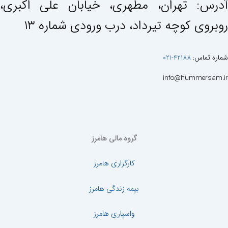
آدرس: تهران، مطهری، خيابان علی اكبری،
روبروی كوچه تيرداد، درب ورودی شماره ١٣
شماره تماس:
42188-021
info@hummersam.ir
گروه مالی هامرز
کارگزاری هامرز
بیمه زندگی هامرز
واسپاری هامرز