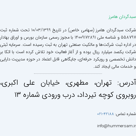
سبدگردان هامرز
شرکت سبدگردان هامرز (سهامی خاص) در تاریخ 10/03/1399 تحت شماره ثبت
558797 و شناسه ملی 14009172891 با مجوز رسمی سازمان بورس و اوراق بهادار
در اداره ثبت شرکت‌ها و مالکیت صنعتی تهران به ثبت رسیده است. سرمایه ثبتی
شرکت یکصد میلیارد ریال بوده و از آغاز فعالیت خود تلاش کرده است با اتکا بر
دانش تخصصی و رویکرد حرفه‌ای، جایگاهی قابل اعتماد در حوزه مدیریت دارایی
و خدمات مالی ایجاد کند.
آدرس: تهران، مطهری، خيابان علی اكبری،
روبروی كوچه تيرداد، درب ورودی شماره ١٣
شماره تماس:
42188-021
info@hummersam.ir