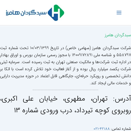
رش
ه
حتوا
سبدگردان هامرز
شرکت سبدگردان هامرز (سهامی خاص) در تاریخ 10/03/1399 تحت شماره ثبت
558797 و شناسه ملی 14009172891 با مجوز رسمی سازمان بورس و اوراق بهادار
در اداره ثبت شرکت‌ها و مالکیت صنعتی تهران به ثبت رسیده است. سرمایه ثبتی
شرکت یکصد میلیارد ریال بوده و از آغاز فعالیت خود تلاش کرده است با اتکا بر
دانش تخصصی و رویکرد حرفه‌ای، جایگاهی قابل اعتماد در حوزه مدیریت دارایی
و خدمات مالی ایجاد کند.
آدرس: تهران، مطهری، خيابان علی اكبری،
روبروی كوچه تيرداد، درب ورودی شماره ١٣
شماره تماس:
42188-021