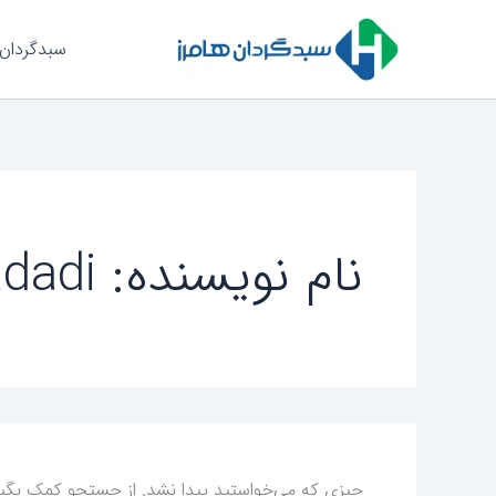
جستجو
رش
برای:
ه
سبدگردان 
حتوا
نام نویسنده: kasra madadi
چیزی که می‌خواستید پیدا نشد. از جستجو کمک بگیر