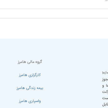
گروه مالی هامرز
ر تاریخ 10/03/1399
کارگزاری هامرز
لی 14009172891 با مجوز
ا و
بیمه زندگی هامرز
رکت
است
واسپاری هامرز
ابل