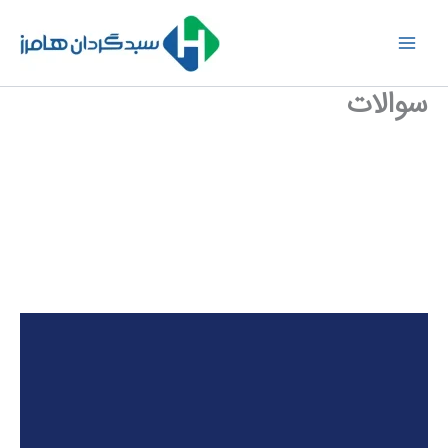
رش
ه
حتوا
سوالات