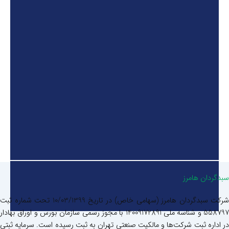
سبدگردان هامرز
شرکت سبدگردان هامرز (سهامی خاص) در تاریخ 10/03/1399 تحت شماره ثبت
558797 و شناسه ملی 14009172891 با مجوز رسمی سازمان بورس و اوراق بهادار
در اداره ثبت شرکت‌ها و مالکیت صنعتی تهران به ثبت رسیده است. سرمایه ثبتی