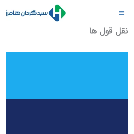
رش
ه
حتوا
نقل قول ها