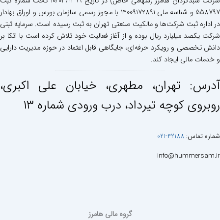
شرکت سبدگردان هامرز (سهامی خاص) در تاریخ 10/03/1399 تحت شماره ثبت
558797 و شناسه ملی 14009172891 با مجوز رسمی سازمان بورس و اوراق بهادار
در اداره ثبت شرکت‌ها و مالکیت صنعتی تهران به ثبت رسیده است. سرمایه ثبتی
شرکت یکصد میلیارد ریال بوده و از آغاز فعالیت خود تلاش کرده است با اتکا بر
دانش تخصصی و رویکرد حرفه‌ای، جایگاهی قابل اعتماد در حوزه مدیریت دارایی
و خدمات مالی ایجاد کند.
آدرس: تهران، مطهری، خيابان علی اكبری،
روبروی كوچه تيرداد، درب ورودی شماره ١٣
شماره تماس:
42188-021
info@hummersam.ir
گروه مالی هامرز