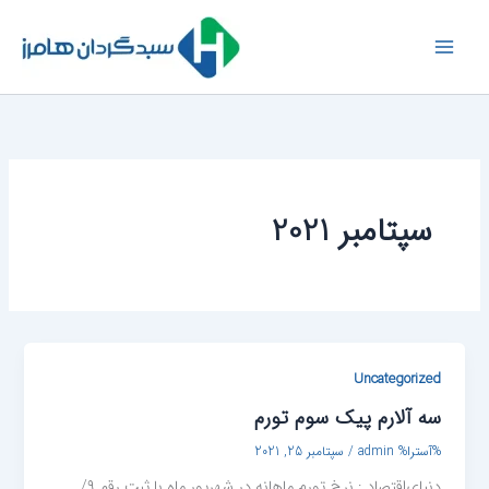
رش
ه
حتوا
سپتامبر 2021
Uncategorized
سه آلا‌رم پیک سوم تورم
%آسترا%
admin
/
سپتامبر 25, 2021
دنیای‌اقتصاد : نرخ تورم ماهانه در شهریور ماه با ثبت رقم ۹/