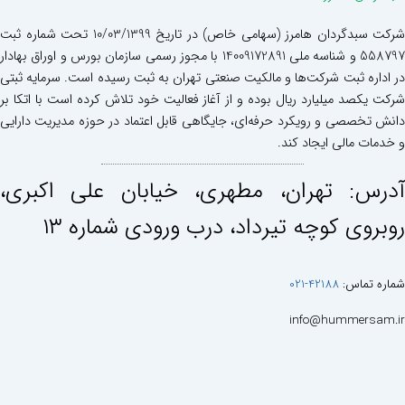
شرکت سبدگردان هامرز (سهامی خاص) در تاریخ 10/03/1399 تحت شماره ثبت
558797 و شناسه ملی 14009172891 با مجوز رسمی سازمان بورس و اوراق بهادار
در اداره ثبت شرکت‌ها و مالکیت صنعتی تهران به ثبت رسیده است. سرمایه ثبتی
شرکت یکصد میلیارد ریال بوده و از آغاز فعالیت خود تلاش کرده است با اتکا بر
دانش تخصصی و رویکرد حرفه‌ای، جایگاهی قابل اعتماد در حوزه مدیریت دارایی
و خدمات مالی ایجاد کند.
آدرس: تهران، مطهری، خيابان علی اكبری،
روبروی كوچه تيرداد، درب ورودی شماره ١٣
شماره تماس:
42188-021
info@hummersam.ir