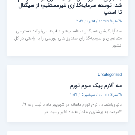
شد: توسعه سرمایه‌گذاری غیرمستقیم؛ از سیگنال
تا اسنپ
%آسترا%
admin
/
اکتبر 11, 2021
سه اَپلیکیشن «سیگنال»، «اسنپ» و « آپ»، می‌توانند دسترسی
متقاضیان و سرمایه‌گذارانِ صندوق‌های بورسی را به راحتی در کل
کشور
Uncategorized
سه آلا‌رم پیک سوم تورم
%آسترا%
admin
/
سپتامبر 25, 2021
دنیای‌اقتصاد : نرخ تورم ماهانه در شهریور ماه با ثبت رقم ۹/
۳درصد به بیشترین مقدار ۱۰ ماه اخیر رسید. در