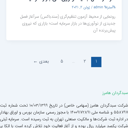
%آسترا%
admin
/
ژوئن 2, 2021
رونمایی از محیط آزمون تنظیم‌گری (سندباکس) سرآغاز فصل
جدیدی از نوآوری‌ها در بازار سرمایه است؛ بازاری که نیروی
پیش‌برنده آن
1
2
…
5
بعدی
←
سبدگردان هامرز
شرکت سبدگردان هامرز (سهامی خاص) در تاریخ 10/03/1399 تحت شماره ثبت
558797 و شناسه ملی 14009172891 با مجوز رسمی سازمان بورس و اوراق بهادار
در اداره ثبت شرکت‌ها و مالکیت صنعتی تهران به ثبت رسیده است. سرمایه ثبتی
شرکت یکصد میلیارد ریال بوده و از آغاز فعالیت خود تلاش کرده است با اتکا بر